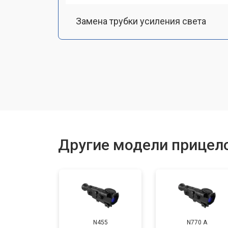
Замена трубки усиления света
Замена или ремонт ИК-подсветки
Настройка или ремонт механизма 
Замена или ремонт крепежных эле
Другие модели прицело
N455
N770 А