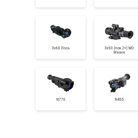
3x60 Лось
3x50 (пок.2+) MD
Weave
N770
N455