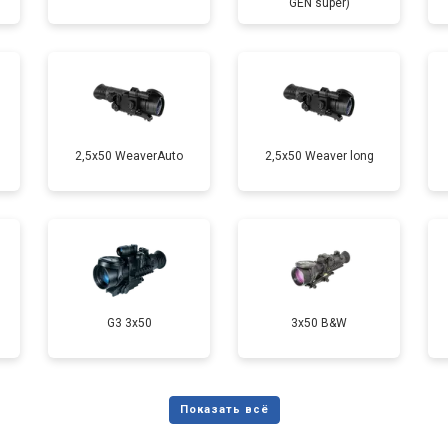
GEN super)
2,5x50 WeaverAuto
2,5x50 Weaver long
G3 3x50
3x50 B&W