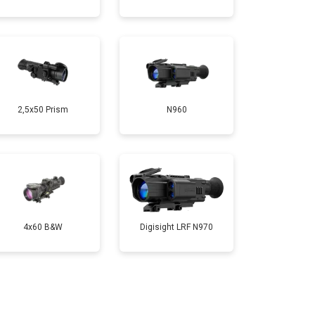
2,5x50 Prism
N960
4x60 B&W
Digisight LRF N970