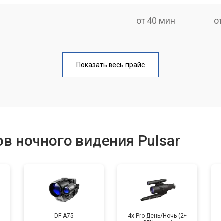
от 40 мин
о
от 100 мин
о
Показать весь прайс
фокусировки
от 60 мин
о
ментов
от 110 мин
о
в ночного видения Pulsar
DF A75
4x Pro День/Ночь (2+