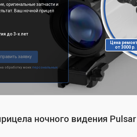
ие, оригинальные запчасти и
льтат. Ваш ночной прицел
ия до 3-х лет
Цена ремон
от 3000 р.
править заявку
 на обработку моих
персональных
рицела ночного видения Pulsar