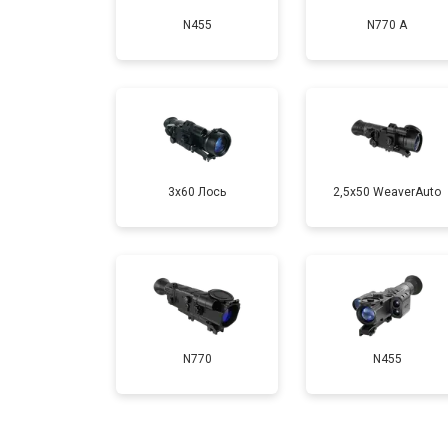
N455
N770 А
3x60 Лось
2,5x50 WeaverAuto
N770
N455