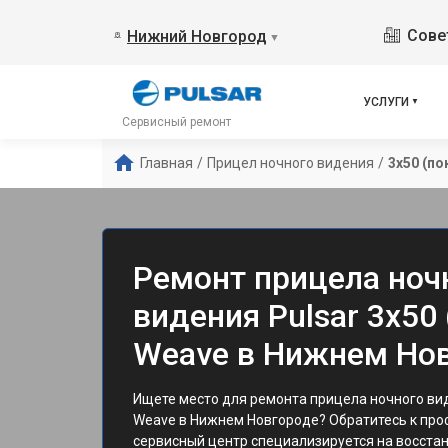
Сове
Нижний Новгород
▼
УСЛУГИ
Сервисный ремонт
Главная
/
Прицел ночного видения
/
3x50 (по
Ремонт прицела ноч
видения Pulsar 3x50
Weave в Нижнем Но
Ищете место для ремонта прицела ночного вид
Weave в Нижнем Новгороде? Обратитесь к пр
сервисный центр специализируется на восста