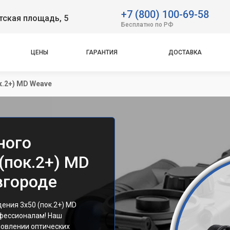
+7 (800) 100-69-58
тская площадь, 5
Бесплатно по РФ
ЦЕНЫ
ГАРАНТИЯ
ДОСТАВКА
к.2+) MD Weave
ного
 (пок.2+) MD
вгороде
ения 3x50 (пок.2+) MD
офессионалам! Наш
новлении оптических