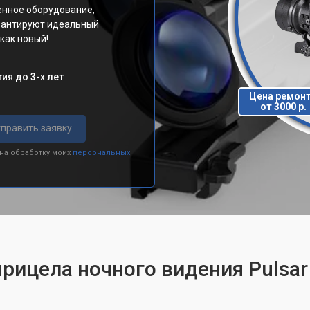
менное оборудование,
арантируют идеальный
как новый!
ия до 3-х лет
Цена ремон
от 3000 р.
править заявку
 на обработку моих
персональных
рицела ночного видения Pulsar