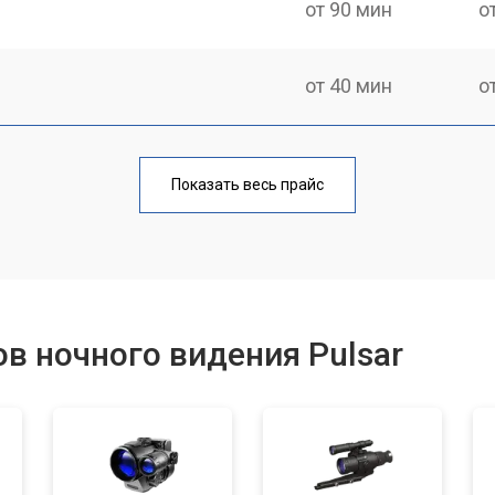
от 90 мин
о
от 40 мин
о
от 100 мин
о
Показать весь прайс
фокусировки
от 60 мин
о
ментов
от 110 мин
о
в ночного видения Pulsar