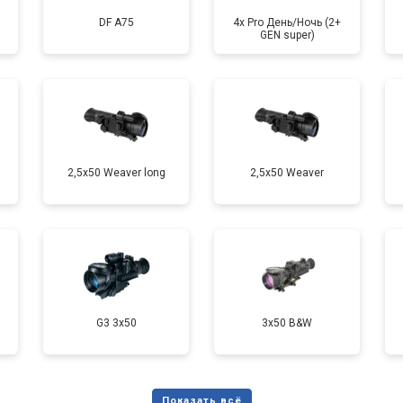
DF A75
4x Pro День/Ночь (2+
GEN super)
2,5x50 Weaver long
2,5x50 Weaver
G3 3x50
3x50 B&W