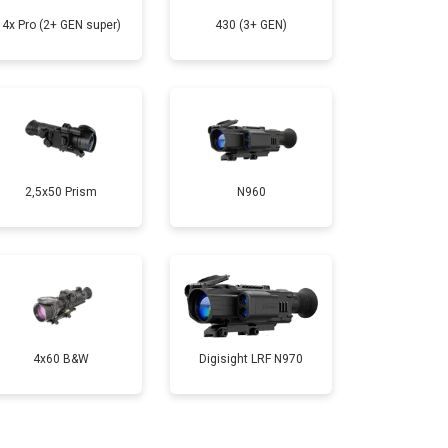
4x Pro (2+ GEN super)
430 (3+ GEN)
2,5x50 Prism
N960
4x60 B&W
Digisight LRF N970