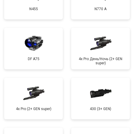
N455
N770 А
DF A75
4x Pro День/Ночь (2+ GEN
super)
4x Pro (2+ GEN super)
430 (3+ GEN)