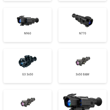
N960
N770
G3 3x50
3x50 B&W