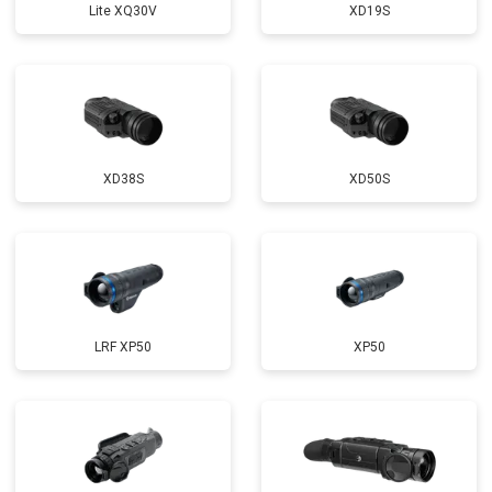
Lite XQ30V
XD19S
XD38S
XD50S
LRF XP50
XP50