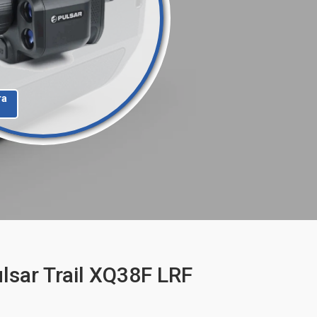
та
sar Trail XQ38F LRF