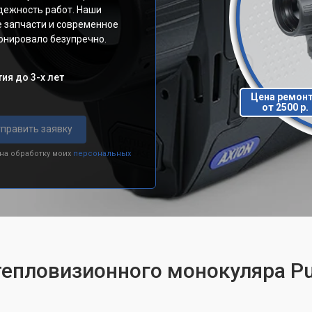
адежность работ. Наши
 запчасти и современное
онировало безупречно.
ия до 3-х лет
Цена ремон
от 2500 р.
править заявку
 на обработку моих
персональных
епловизионного монокуляра Pul