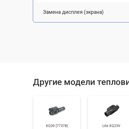
Замена дисплея (экрана)
Замена аккумулятора
Замена процессора
Замена USB порта
Другие модели теплов
Ремонт оптики
XQ30 (77378)
Lite XQ23V