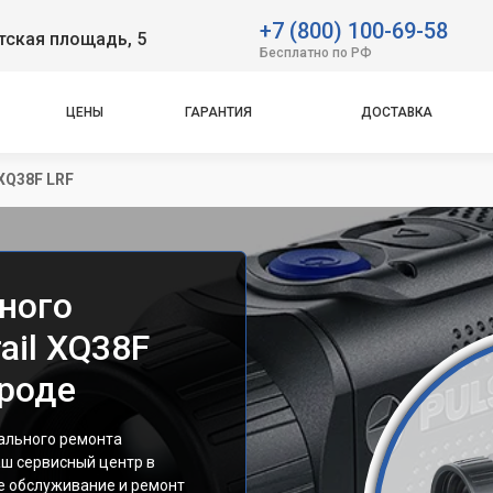
+7 (800) 100-69-58
тская площадь, 5
Бесплатно по РФ
ЦЕНЫ
ГАРАНТИЯ
ДОСТАВКА
 XQ38F LRF
ного
ail XQ38F
роде
нального ремонта
аш сервисный центр в
е обслуживание и ремонт