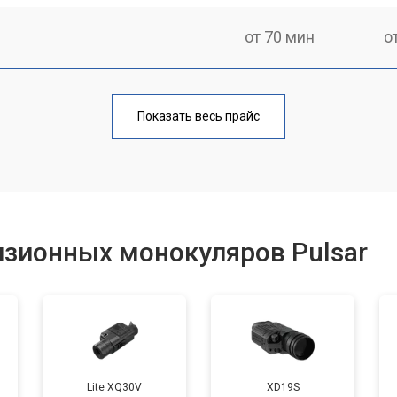
от 70 мин
о
от 80 мин
о
Показать весь прайс
от 60 мин
о
от 80 мин
о
изионных монокуляров Pulsar
от 70 мин
о
Lite XQ30V
XD19S