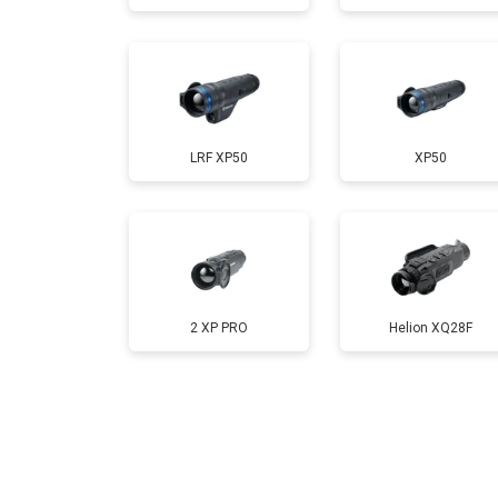
LRF XP50
XP50
2 XP PRO
Helion XQ28F