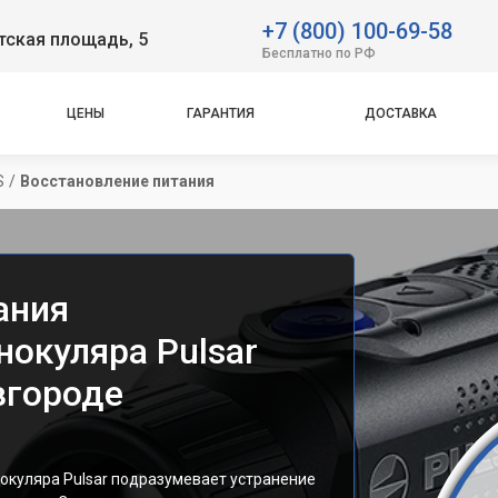
+7 (800) 100-69-58
тская площадь, 5
Бесплатно по РФ
ЦЕНЫ
ГАРАНТИЯ
ДОСТАВКА
S
/
Восстановление питания
ания
окуляра Pulsar
вгороде
окуляра Pulsar подразумевает устранение