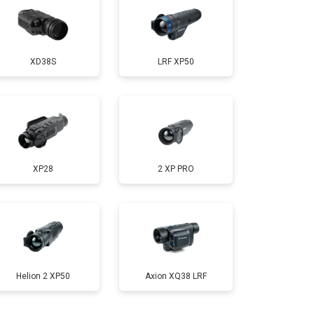
XD38S
LRF XP50
XP28
2 XP PRO
Helion 2 XP50
Axion XQ38 LRF