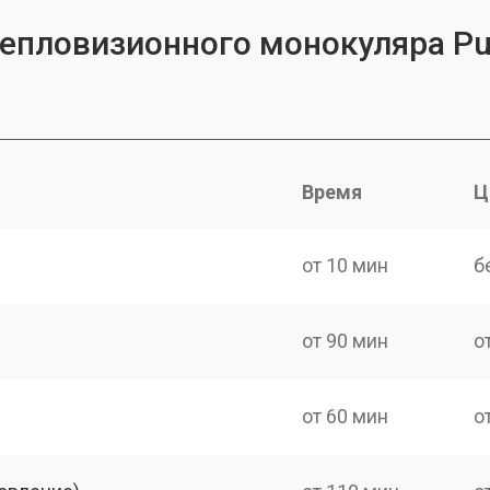
тепловизионного монокуляра Pu
Время
Ц
от 10 мин
б
от 90 мин
о
от 60 мин
о