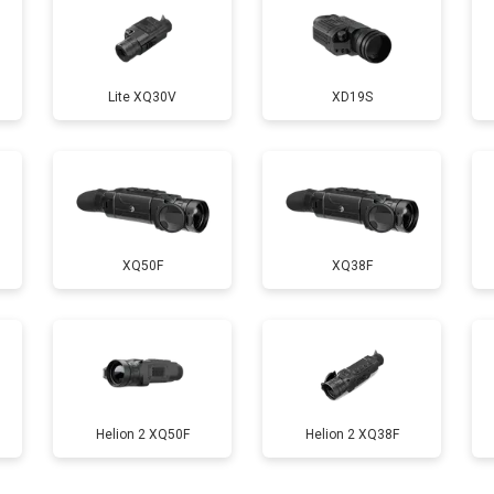
Lite XQ30V
XD19S
XQ50F
XQ38F
Helion 2 XQ50F
Helion 2 XQ38F