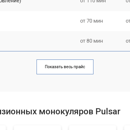
овление)
от 110 мин
о
от 70 мин
о
от 80 мин
о
от 60 мин
о
Показать весь прайс
от 80 мин
о
от 70 мин
о
изионных монокуляров Pulsar