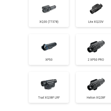
XQ30 (77378)
Lite XQ23V
XP50
2 XP50 PRO
Trail XQ38F LRF
Helion XQ28F