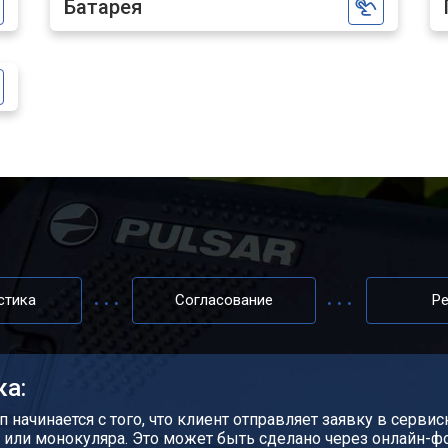
Батарея
стика
Согласование
Р
ка:
ап начинается с того, что клиент отправляет заявку в серви
 или монокуляра. Это может быть сделано через онлайн-фо