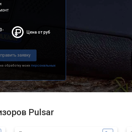
и
емонт
3-
Цена от руб
править заявку
 на обработку моих
персональных
зоров Pulsar